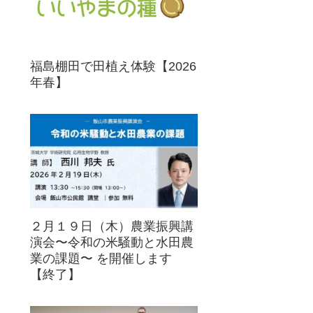
福島棚田で田植え体験【2026
年春】
２月１９日（木）農業振興講
演会〜令和の米騒動と水田農
業の課題〜 を開催します
【終了】