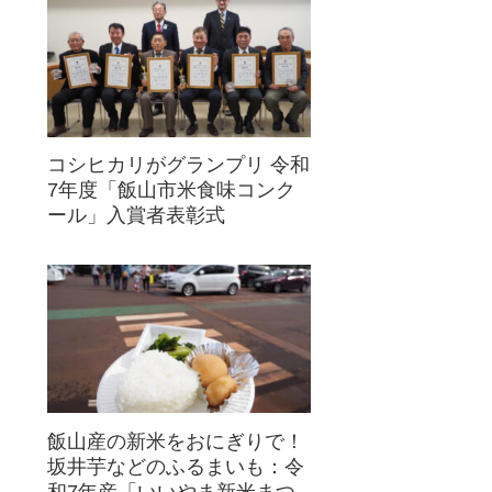
コシヒカリがグランプリ 令和
7年度「飯山市米食味コンク
ール」入賞者表彰式
飯山産の新米をおにぎりで！
坂井芋などのふるまいも：令
和7年産「いいやま新米まつ