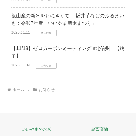
飯山の米
飯山産の新米をおにぎりで！ 坂井芋などのふるまい
も：令和7年産「いいやま新米まつり」
2025.11.11
飯山の米
【11/19】ゼロカーボンミーティングin北信州 【終
了】
2025.11.04
お知らせ
ホーム
お知らせ
いいやまのお米
農畜産物