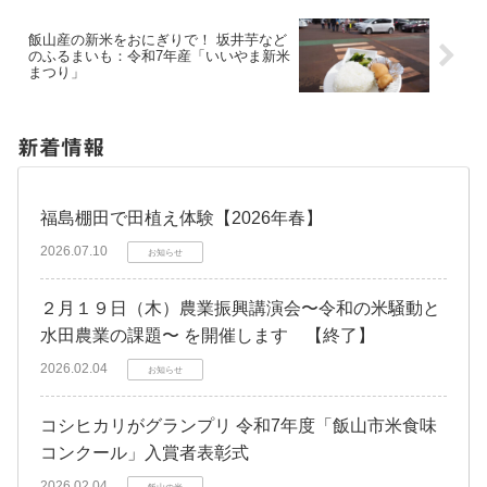
飯山産の新米をおにぎりで！ 坂井芋など
のふるまいも：令和7年産「いいやま新米
まつり」
新着情報
福島棚田で田植え体験【2026年春】
2026.07.10
お知らせ
２月１９日（木）農業振興講演会〜令和の米騒動と
水田農業の課題〜 を開催します 【終了】
2026.02.04
お知らせ
コシヒカリがグランプリ 令和7年度「飯山市米食味
コンクール」入賞者表彰式
2026.02.04